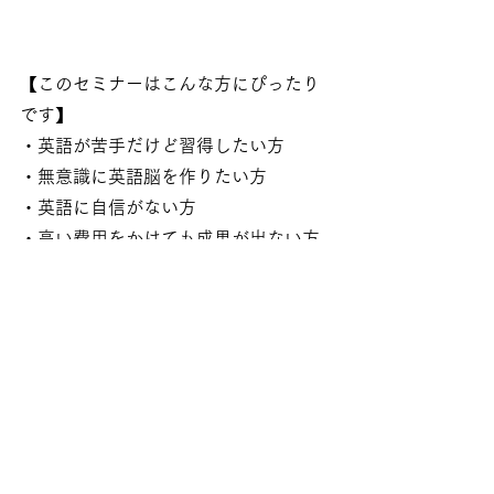
【このセミナーはこんな方にぴったり
です】
・英語が苦手だけど習得したい方
・無意識に英語脳を作りたい方
・英語に自信がない方
・高い費用をかけても成果が出ない方
・目標が定まっていない方
・苦しい状況にある方
・英語学習を楽しみたい方
・自分に合った学習法を探している方
・英語が話せないと思い込んでいる方
【残念ながら、向かない方】