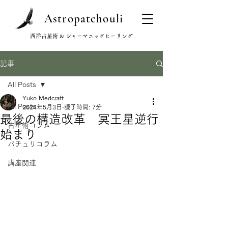
Astropatchouli
西洋占星術 & シャーマニックヒーリング
記事
All Posts
Yuko Medcraft
All Posts
2024年5月3日
読了時間: 7分
最後の構造改革 冥王星逆行
占星術コラム
始まり
パチュリコラム
講座関連