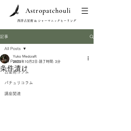
Astropatchouli
西洋占星術 & シャーマニックヒーリング
記事
All Posts
Yuko Medcraft
All Posts
2023年10月2日
読了時間: 3分
条件漬け
占星術コラム
パチュリコラム
講座関連