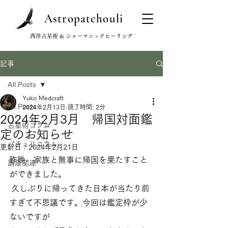
Astropatchouli
西洋占星術 & シャーマニックヒーリング
記事
All Posts
Yuko Medcraft
All Posts
2024年2月13日
読了時間: 2分
2024年2月3月 帰国対面鑑
占星術コラム
定のお知らせ
パチュリコラム
更新日：
2024年2月21日
昨晩　家族と無事に帰国を果たすこと
講座関連
ができました。
 久しぶりに帰ってきた日本が当たり前
すぎて不思議です。今回は鑑定枠が少
ないですが