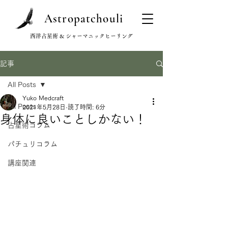
Astropatchouli
西洋占星術 & シャーマニックヒーリング
記事
All Posts
Yuko Medcraft
All Posts
2021年5月28日
読了時間: 6分
身体に良いことしかない！
占星術コラム
パチュリコラム
講座関連