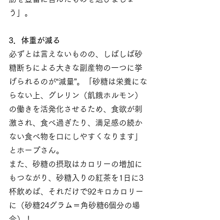
う」。
3．体重が減る
必ずとは言えないものの、しばしば砂
糖断ちによる大きな副産物の一つに挙
げられるのが“減量”。「砂糖は栄養にな
らない上、グレリン（飢餓ホルモン）
の働きを活発化させるため、食欲が刺
激され、食べ過ぎたり、満足感の続か
ない食べ物を口にしやすくなります」
とホープさん。
また、砂糖の摂取はカロリーの増加に
もつながり、砂糖入りの紅茶を1日に3
杯飲めば、それだけで92キロカロリー
に（砂糖24グラム＝角砂糖6個分の場
合）！