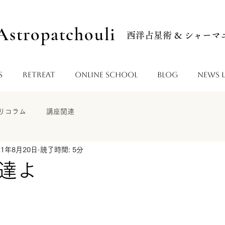
Astropatchouli
西洋占星術 & シャー
s
Retreat
Online School
Blog
News L
リコラム
講座関連
21年8月20日
読了時間: 5分
達よ