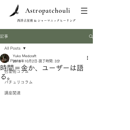
Astropatchouli
西洋占星術 & シャーマニックヒーリング
記事
All Posts
Yuko Medcraft
All Posts
2018年10月2日
読了時間: 3分
時間＝金か、ユーザーは語
占星術コラム
る。
パチュリコラム
講座関連