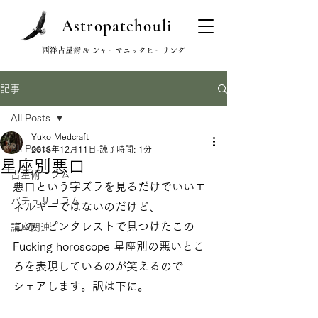
Astropatchouli
西洋占星術 & シャーマニックヒーリング
記事
All Posts
Yuko Medcraft
All Posts
2018年12月11日
読了時間: 1分
星座別悪口
占星術コラム
悪口という字ズラを見るだけでいいエ
パチュリコラム
ネルギーではないのだけど、
この　ピンタレストで見つけたこの
講座関連
Fucking horoscope 星座別の悪いとこ
ろを表現しているのが笑えるので
シェアします。訳は下に。