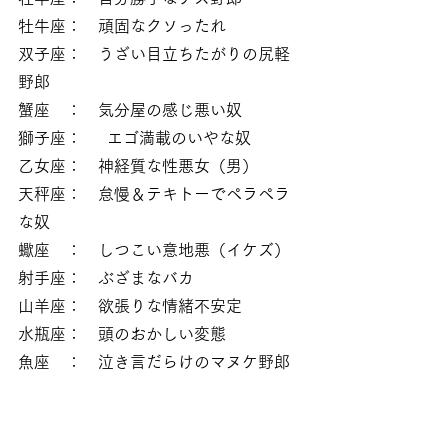
牡牛座：　頑固なクソったれ
双子座：　うざい目立ちたがりの尻軽
野郎
蟹座　：　気分屋の感じ悪い奴
獅子座：     エゴ満載のいやな奴
乙女座：　神経質な性悪女（男）
天秤座：　怠慢＆テキトーでペラペラ
な奴
蠍座　：　しつこい意地悪（イケズ）
射手座：　ぶざまなバカ
山羊座：　欲張りな情緒不安定
水瓶座：　頭のおかしい変態
魚座　：　泣き言だらけのマヌケ野郎