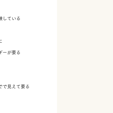
験している
に
ギーが要る
でで見えて要る