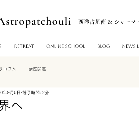
Astropatchouli
西洋占星術 & シャー
s
Retreat
Online School
Blog
News L
リコラム
講座関連
20年9月5日
読了時間: 2分
界へ