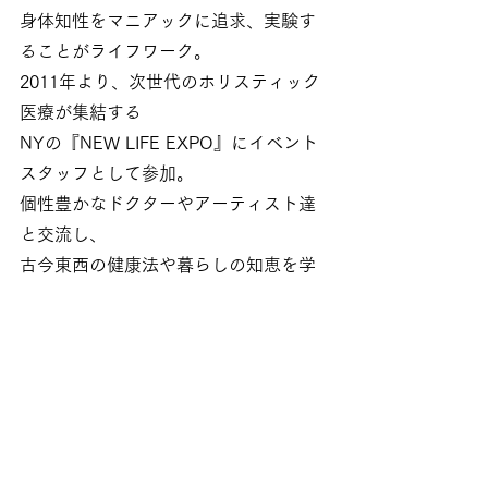
身体知性をマニアックに追求、実験す
ることがライフワーク。
2011年より、次世代のホリスティック
医療が集結する
NYの『NEW LIFE EXPO』にイベント
スタッフとして参加。
個性豊かなドクターやアーティスト達
と交流し、
古今東西の健康法や暮らしの知恵を学
ぶ。
極度の不眠と過眠を試行錯誤の末に乗
り越え、
オリジナル快眠メソッドの開発に成
功。
モニター期間は、日本と海外からの参
加者全員が