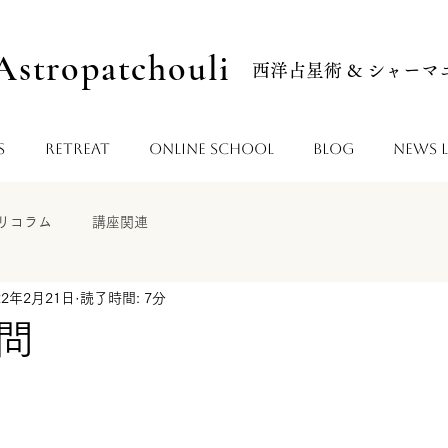
Astropatchouli
西洋占星術 & シャー
s
Retreat
Online School
Blog
News L
リコラム
講座関連
22年2月21日
読了時間: 7分
問