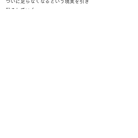
ついに足らなくなるという現実を引き
起こしていく。
今ある私そのものを愛する
今ある私は十分である
「お金は十分ある」
実際もう今日食べ物を買うことさえで
きないという人が
「お金は十分ある」
と言えないと思うが
世界全ての今日食べるご飯には困って
いないという人間が
「お金は十分ある」と
認識した時
エネルギーシフトは確実に起きるだろ