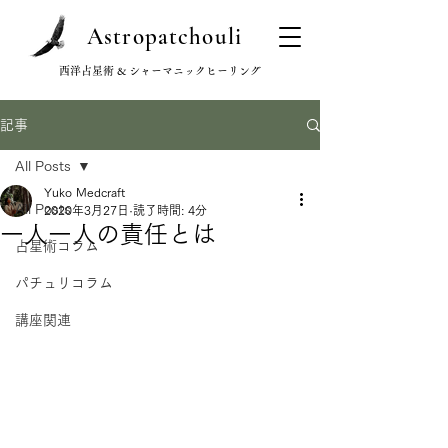
Astropatchouli
西洋占星術 & シャーマニックヒーリング
記事
All Posts
Yuko Medcraft
All Posts
2020年3月27日
読了時間: 4分
一人一人の責任とは
占星術コラム
パチュリコラム
講座関連