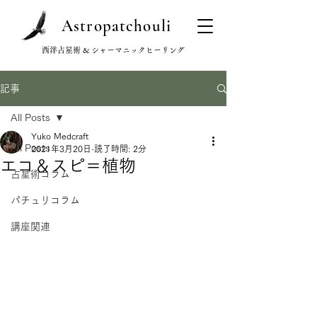
Astropatchouli
西洋占星術 & シャーマニックヒーリング
記事
All Posts
Yuko Medcraft
All Posts
2021年3月20日
読了時間: 2分
エコ＆スピ＝植物
占星術コラム
パチュリコラム
講座関連