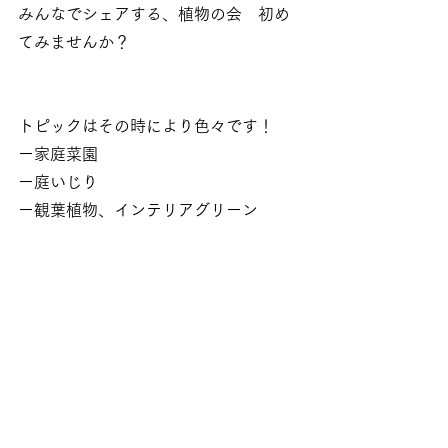
みんなでシェアする、植物の会　初め
てみませんか？
トピックはその時により色々です！
ー家庭菜園
ー庭いじり
ー観葉植物、インテリアグリーン
ー花の栽培
ーハーブ
ープランター栽培
＊
オンラインサロンYukorology
 に登録
し、その後メンバーと認証されるまで
に1日程