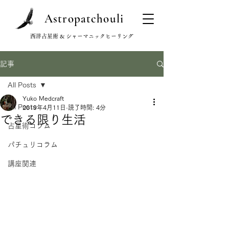
Astropatchouli
西洋占星術 & シャーマニックヒーリング
記事
All Posts
Yuko Medcraft
All Posts
2019年4月11日
読了時間: 4分
できる限り生活
占星術コラム
パチュリコラム
講座関連