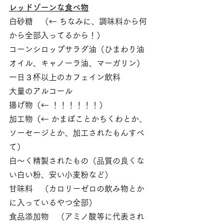
レッドゾーンな食べ物
白砂糖　（← ちなみに、調味料から何
から全部入ってるから！）
コーンシロップサラダ油（ひまわり油
オイル、キャノーラ油、マーガリン）
一日３杯以上のカフェイン飲料
大量のアルコール
揚げ物（← ！！！！！！）
加工物（← かまぼことかちくわとか、
ソーセージとか、加工されたもんすべ
て）　
白～く精製されたもの（品質の良くな
い白い粉、安い小麦粉など）
甘味料　（カロリーゼロの飲み物とか
に入っているやつ全部）
食品添加物　（アミノ酸等に代表され