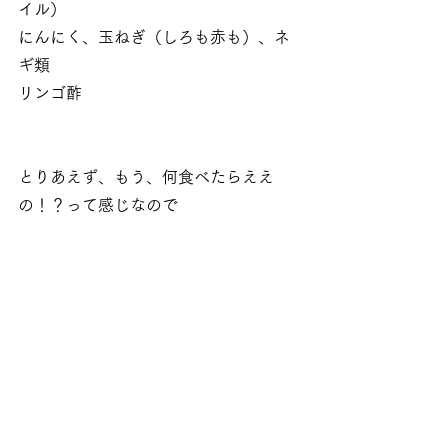
イル）
にんにく、玉ねぎ（しろも赤も）、ネ
ギ類
リンゴ酢 
とりあえず、もう、何食べたらええ
の！？って感じなので
米と味噌汁が７割なんちゃうか
くらいになってます（笑
頑張ってまた報告しますので。