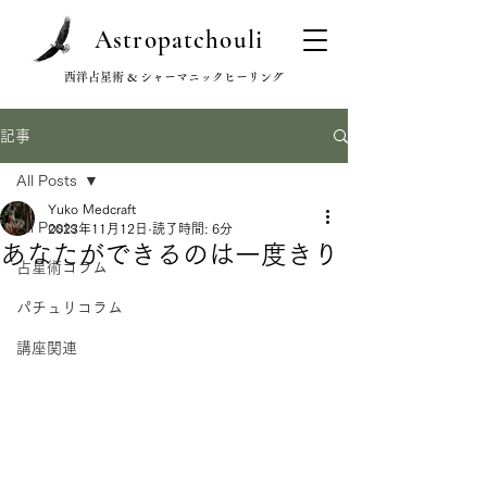
Astropatchouli
西洋占星術 & シャーマニックヒーリング
記事
All Posts
Yuko Medcraft
All Posts
2023年11月12日
読了時間: 6分
あなたができるのは一度きり
占星術コラム
パチュリコラム
講座関連